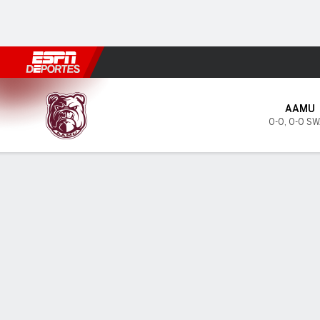
Fútbol
MLB
F. Americano
Básquetbol
WNBA
F1
Boxe
Alabama A&M Bulldogs en Pr
AAMU
0-0
,
0-0 S
Resumen
Boletos
INFORMACIÓN DEL PARTIDO
ÚLTIM