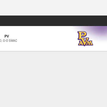
Watch
Juegos
PV
0
,
0-0 SWAC