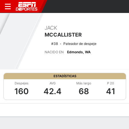
JACK
MCCALLISTER
#38
Pateador de despeje
NACIDO EN
Edmonds, WA
ESTADÍSTICAS
Despejes
AVG
Más largo
P 20
160
42.4
68
41
Perfil de Jugador
Noticias
Estadísticas
Bio
Splits
Resumen