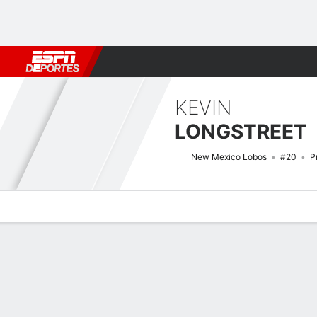
Fútbol
MLB
F. Americano
Básquetbol
WNBA
F1
Boxe
KEVIN
LONGSTREET
New Mexico Lobos
#20
P
Perfil de Jugador
Noticias
Estadísticas
Bio
Splits
Resumen