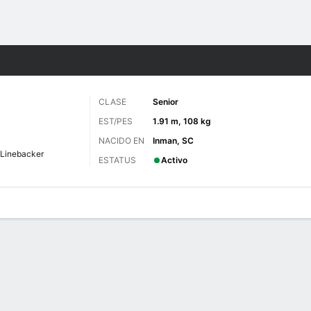
o
NCAAF
Más Deportes
CLASE
Senior
EST/PES
1.91 m, 108 kg
NACIDO EN
Inman, SC
Linebacker
ESTATUS
Activo
 de Juegos