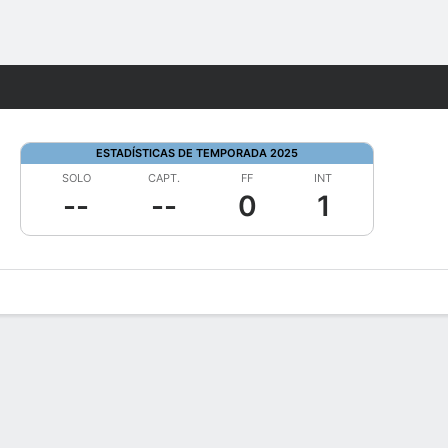
Watch
Juegos
ESTADÍSTICAS DE TEMPORADA 2025
SOLO
CAPT.
FF
INT
--
--
0
1