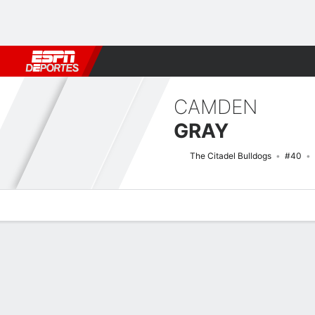
Fútbol
MLB
F. Americano
Básquetbol
WNBA
F1
Boxe
CAMDEN
GRAY
The Citadel Bulldogs
#40
Perfil de Jugador
Noticias
Estadísticas
Bio
Splits
Resumen