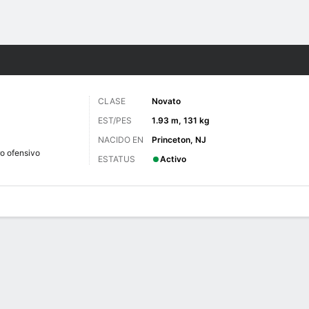
o
NCAAF
Más Deportes
CLASE
Novato
EST/PES
1.93 m, 131 kg
NACIDO EN
Princeton, NJ
ro ofensivo
ESTATUS
Activo