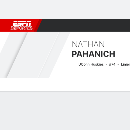
Fútbol
MLB
F. Americano
Básquetbol
WNBA
F1
Boxe
NATHAN
PAHANICH
UConn Huskies
#74
Linie
Perfil de Jugador
Noticias
Bio