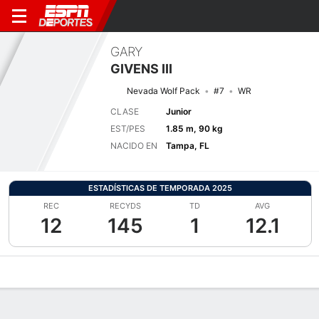
GARY
GIVENS III
Nevada Wolf Pack
#7
WR
CLASE
Junior
EST/PES
1.85 m, 90 kg
NACIDO EN
Tampa, FL
ESTADÍSTICAS DE TEMPORADA 2025
REC
RECYDS
TD
AVG
12
145
1
12.1
Perfil de Jugador
Noticias
Estadísticas
Bio
Splits
Resumen