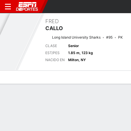
FRED
CALLO
Long Island University Sharks
#95
PK
CLASE
Senior
EST/PES
1.85 m, 123 kg
NACIDO EN
Milton, NY
Perfil de Jugador
Noticias
Estadísticas
Bio
Splits
Resumen
Próximo juego
Splits completos
LIU
KU
4/9
0-0
0-0