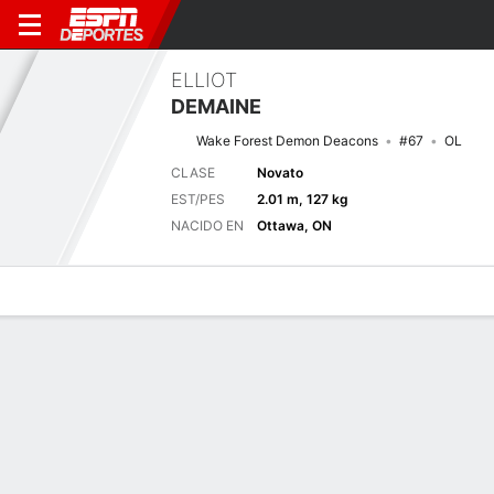
ELLIOT
DEMAINE
Wake Forest Demon Deacons
#67
OL
CLASE
Novato
EST/PES
2.01 m, 127 kg
NACIDO EN
Ottawa, ON
Perfil de Jugador
Noticias
Bio
Próximo juego
AKR
WAKE
3/9
0-0
0-0