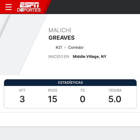
MALICHI
GREAVES
#21
Corredor
NACIDO EN
Middle Village, NY
ESTADÍSTICAS
ATT
RYDS
TD
YDS/RA
3
15
0
5.0
Perfil de Jugador
Noticias
Estadísticas
Bio
Splits
Resumen