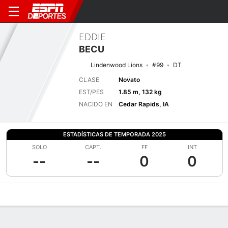
EDDIE
BECU
Lindenwood Lions
#99
DT
CLASE
Novato
EST/PES
1.85 m, 132 kg
NACIDO EN
Cedar Rapids, IA
ESTADÍSTICAS DE TEMPORADA 2025
SOLO
CAPT.
FF
INT
--
--
0
0
Perfil de Jugador
Noticias
Estadísticas
Bio
Splits
Resumen