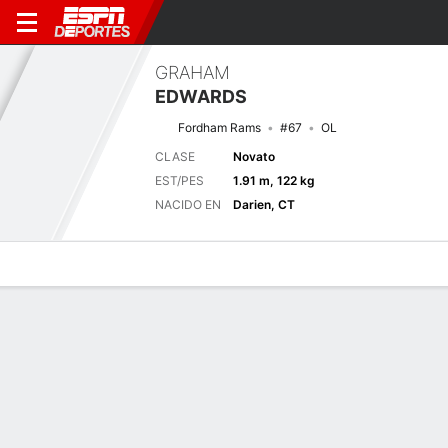
GRAHAM
EDWARDS
Fordham Rams
#67
OL
CLASE
Novato
EST/PES
1.91 m, 122 kg
NACIDO EN
Darien, CT
Perfil de Jugador
Noticias
Bio
Próximo juego
FOR
NDSU
5/9
0-0
0-0