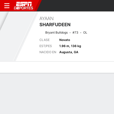
AYAAN
SHARFUDEEN
Bryant Bulldogs
#73
OL
CLASE
Novato
EST/PES
1.96 m, 136 kg
NACIDO EN
Augusta, GA
Perfil de Jugador
Noticias
Bio
Próximo juego
BRY
ARMY
5/9
0-0
0-0