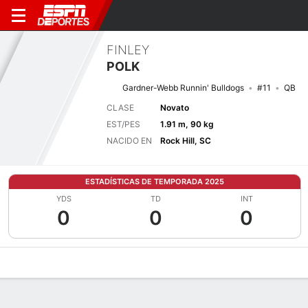
FINLEY
POLK
Gardner-Webb Runnin' Bulldogs
#11
QB
CLASE
Novato
EST/PES
1.91 m, 90 kg
NACIDO EN
Rock Hill, SC
ESTADÍSTICAS DE TEMPORADA 2025
YDS
TD
INT
0
0
0
Perfil de Jugador
Noticias
Estadísticas
Bio
Splits
Resumen