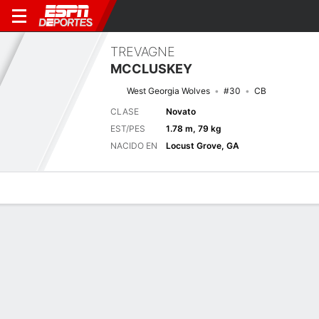
TREVAGNE
MCCLUSKEY
West Georgia Wolves
#30
CB
CLASE
Novato
EST/PES
1.78 m, 79 kg
NACIDO EN
Locust Grove, GA
Perfil de Jugador
Noticias
Estadísticas
Bio
Splits
Resumen
Próximo juego
Splits completos
WES
KENN
3/9
0-0
0-0