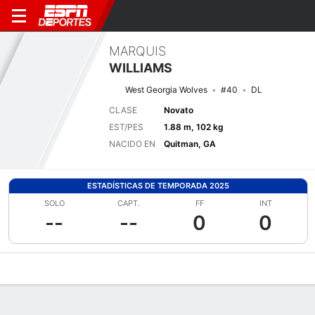
MARQUIS
WILLIAMS
West Georgia Wolves
#40
DL
CLASE
Novato
EST/PES
1.88 m, 102 kg
NACIDO EN
Quitman, GA
ESTADÍSTICAS DE TEMPORADA 2025
SOLO
CAPT.
FF
INT
--
--
0
0
Perfil de Jugador
Noticias
Estadísticas
Bio
Splits
Resumen