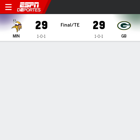
Minnesota Vikings en Green Bay Pack
29
29
Final/TE
MIN
GB
1-0-1
1-0-1
Resumen
Ficha
Jugadas
Estadísticas de Equipo
Crónica
Vikings se conforman con empate
en Green Bay tras remontada
16 de Sep., 2018, 19:47