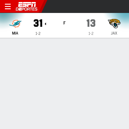
Miami Dolphins en Jacksonville Jagua
31
13
F
MIA
JAX
1-2
1-2
Resumen
Crónica
Ficha
Jugadas
Estadísticas de Equipo
Los Dolphins escapan de
Jacksonville con su primer triunfo
del año
25 de Sep., 2020, 02:03