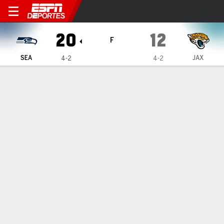
Seattle Seahawks en Jackso
20
12
F
SEA
JAX
4-2
4-2
Resumen
Crónica
Ficha
Jugadas
Estadísticas de Equipo