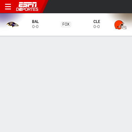
Baltimore Ravens en Clevel
BAL
CLE
FOX
0-0
0-0
Resumen
Boletos
PREDICTOR DE DUELOS
74.7
%
25.1
%
BAL
CLE