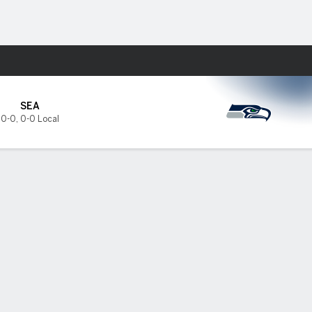
Watch
Juegos
SEA
0-0
,
0-0 Local