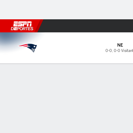
Fútbol
MLB
F. Americano
Básquetbol
WNBA
F1
Boxe
New England Patriots en New
NE
0-0
,
0-0 Visitan
Resumen
Boletos
PREDICTOR DE DUELOS
REPOR