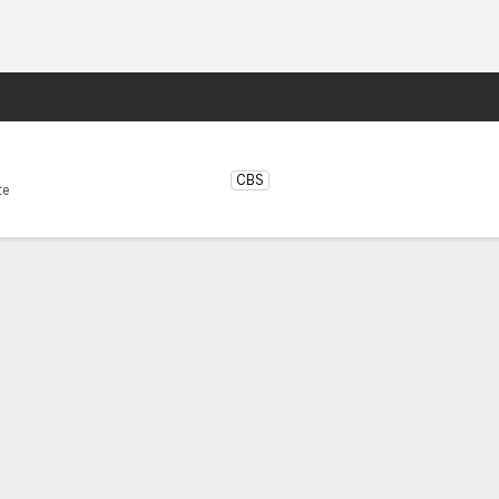
o
Más Deportes
 York Jets
CBS
te
TE DE LESIONES
New England Patriots