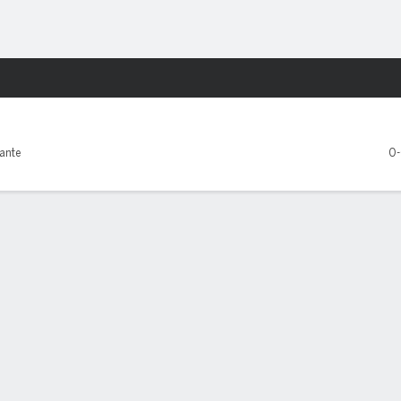
o
Más Deportes
ati Bengals
tante
0
TE DE LESIONES
Cleveland Browns