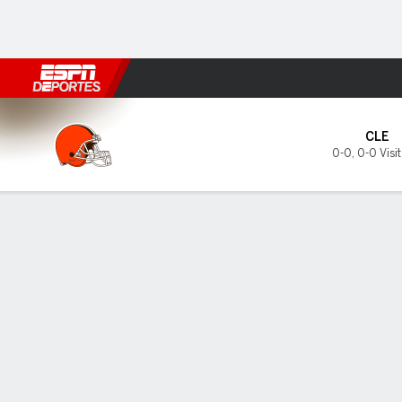
Fútbol
MLB
F. Americano
Básquetbol
WNBA
F1
Boxe
Cleveland Browns en Cincinn
CLE
0-0
,
0-0 Visi
Resumen
Boletos
PREDICTOR DE DUELOS
REPOR