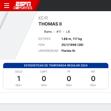
KEIR
THOMAS II
Rams
#11
LB
EST/PES
1.88 m, 117 kg
FDN
25/1/1998 (28)
UNIVERSIDAD
Florida St
ESTADÍSTICAS DE TEMPORADA REGULAR 2024
SOLO
CAPT.
FF
INT
1
0
0
0
150+
150+
150+
150+
Perfil de Jugador
Noticias
Estadísticas
Bio
Splits
Resumen