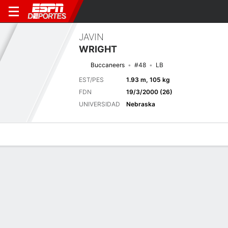
JAVIN
WRIGHT
Buccaneers
#48
LB
EST/PES
1.93 m, 105 kg
FDN
19/3/2000 (26)
UNIVERSIDAD
Nebraska
Perfil de Jugador
Noticias
Estadísticas
Bio
Splits
Resumen
Próximo juego
Splits completos
TB
NYJ
14/8
0-0
0-0