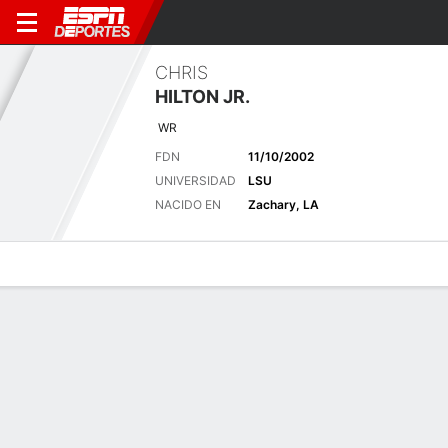
CHRIS
HILTON JR.
WR
FDN
11/10/2002
UNIVERSIDAD
LSU
NACIDO EN
Zachary, LA
Perfil de Jugador
Noticias
Estadísticas
Bio
Splits
Resumen
Últimas noticias
Ver Todo