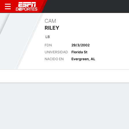
CAM
RILEY
LB
FDN
29/3/2002
UNIVERSIDAD
Florida St
NACIDO EN
Evergreen, AL
Perfil de Jugador
Noticias
Estadísticas
Bio
Splits
Resumen
Stats 2025
Ver Todo
ESTADÍSTICAS
TOT
SOLO
AST
CAPT.
FF
FR
FRYDS
INT
YDS
AVG
Temporada Regular
-
-
-
-
-
-
-
-
-
-