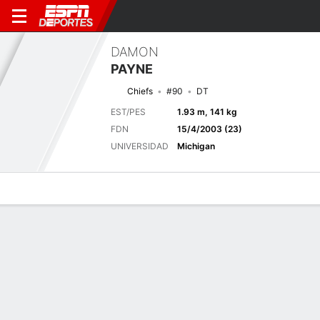
DAMON
PAYNE
Chiefs
#90
DT
EST/PES
1.93 m, 141 kg
FDN
15/4/2003 (23)
UNIVERSIDAD
Michigan
Perfil de Jugador
Noticias
Estadísticas
Bio
Splits
Resumen
Próximo juego
Splits completos
LAR
KC
15/8
0-0
0-0