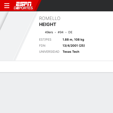
ROMELLO
HEIGHT
49ers
#94
DE
EST/PES
1.88 m, 108 kg
FDN
13/4/2001 (25)
UNIVERSIDAD
Texas Tech
Perfil de Jugador
Noticias
Estadísticas
Bio
Splits
Resumen
Próximo juego
Splits completos
SF
LAC
20/8
0-0
0-0