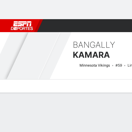
Fútbol
MLB
F. Americano
Básquetbol
WNBA
F1
Boxe
BANGALLY
KAMARA
Minnesota Vikings
#59
Li
Perfil de Jugador
Noticias
Estadísticas
Bio
Splits
Resumen