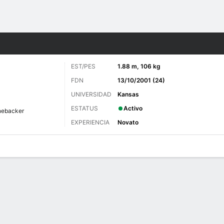
o
Más Deportes
EST/PES
1.88 m, 106 kg
FDN
13/10/2001 (24)
UNIVERSIDAD
Kansas
ESTATUS
Activo
nebacker
EXPERIENCIA
Novato
 de Juegos