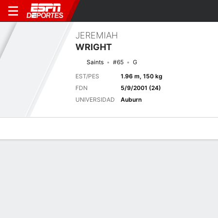
JEREMIAH
WRIGHT
Saints
#65
G
EST/PES
1.96 m, 150 kg
FDN
5/9/2001 (24)
UNIVERSIDAD
Auburn
Perfil de Jugador
Noticias
Bio
Próximo juego
JAX
NO
15/8
0-0
0-0