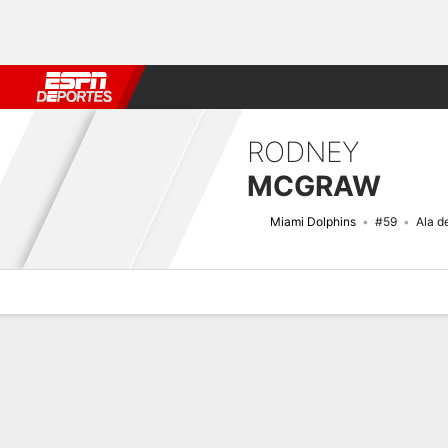
Fútbol
MLB
F. Americano
Básquetbol
WNBA
F1
Boxe
RODNEY
MCGRAW
Miami Dolphins
#59
Ala d
Perfil de Jugador
Noticias
Estadísticas
Bio
Splits
Resumen