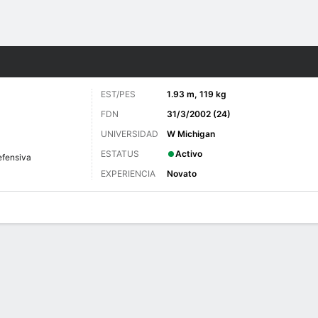
o
Más Deportes
EST/PES
1.93 m, 119 kg
FDN
31/3/2002 (24)
UNIVERSIDAD
W Michigan
ESTATUS
Activo
efensiva
EXPERIENCIA
Novato
 de Juegos