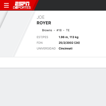
JOE
ROYER
Browns
#18
TE
EST/PES
1.96 m, 113 kg
FDN
25/2/2002 (24)
UNIVERSIDAD
Cincinnati
Perfil de Jugador
Noticias
Estadísticas
Bio
Splits
Resumen
Próximo juego
Splits completos
CLE
CHI
15/8
0-0
0-0