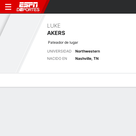
LUKE
AKERS
Pateador de lugar
UNIVERSIDAD
Northwestern
NACIDO EN
Nashville, TN
Perfil de Jugador
Noticias
Estadísticas
Bio
Splits
Resumen
Últimas noticias
Ver Todo