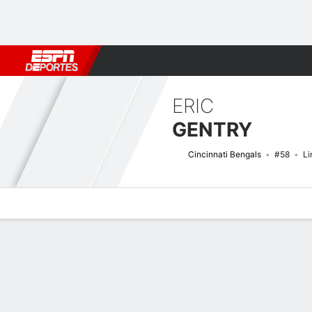
Fútbol
MLB
F. Americano
Básquetbol
WNBA
F1
Boxe
ERIC
GENTRY
Cincinnati Bengals
#58
Li
Perfil de Jugador
Noticias
Estadísticas
Bio
Splits
Resumen