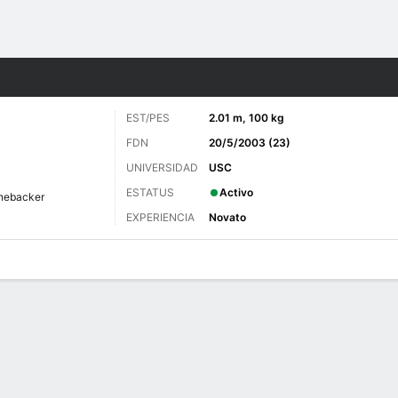
o
Más Deportes
EST/PES
2.01 m, 100 kg
FDN
20/5/2003 (23)
UNIVERSIDAD
USC
ESTATUS
Activo
nebacker
EXPERIENCIA
Novato
 de Juegos