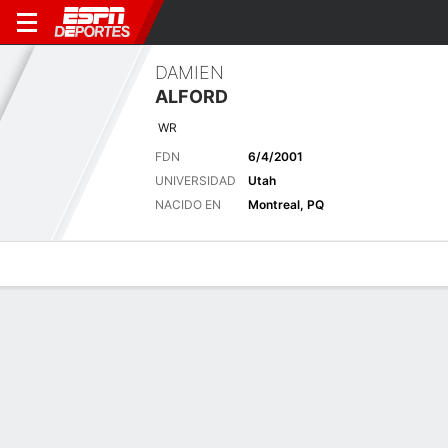
DAMIEN
ALFORD
WR
FDN
6/4/2001
UNIVERSIDAD
Utah
NACIDO EN
Montreal, PQ
Perfil de Jugador
Noticias
Estadísticas
Bio
Splits
Resumen
Últimas noticias
Ver Todo