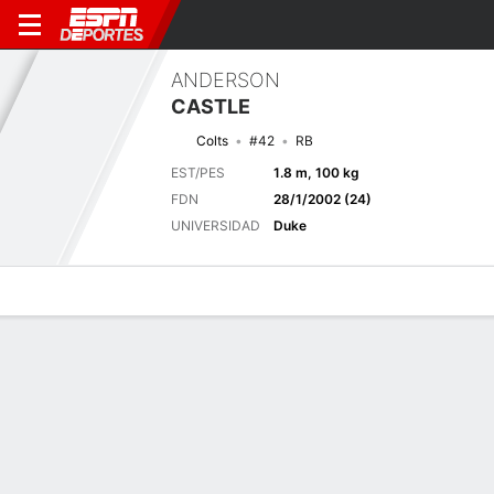
ANDERSON
CASTLE
Colts
#42
RB
EST/PES
1.8 m, 100 kg
FDN
28/1/2002 (24)
UNIVERSIDAD
Duke
Perfil de Jugador
Noticias
Estadísticas
Bio
Splits
Resumen
Próximo juego
Splits completos
IND
NE
13/8
0-0
0-0