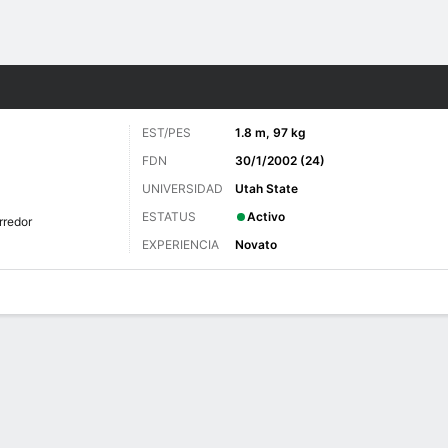
o
Más Deportes
EST/PES
1.8 m, 97 kg
FDN
30/1/2002 (24)
UNIVERSIDAD
Utah State
ESTATUS
Activo
rredor
EXPERIENCIA
Novato
 de Juegos