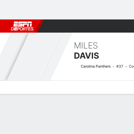
Fútbol
MLB
F. Americano
Básquetbol
WNBA
F1
Boxe
MILES
DAVIS
Carolina Panthers
#37
Co
Perfil de Jugador
Noticias
Estadísticas
Bio
Splits
Resumen