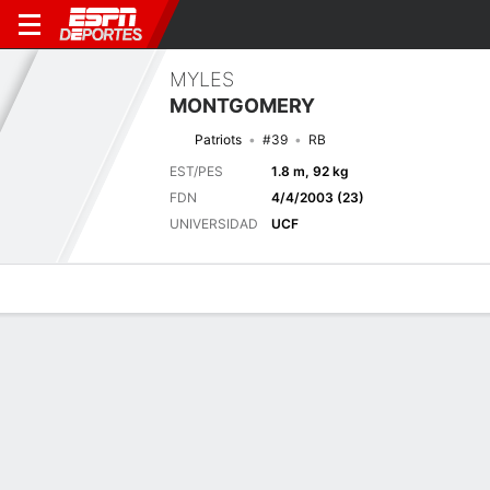
MYLES
MONTGOMERY
Patriots
#39
RB
EST/PES
1.8 m, 92 kg
FDN
4/4/2003 (23)
UNIVERSIDAD
UCF
Perfil de Jugador
Noticias
Estadísticas
Bio
Splits
Resumen
Próximo juego
Splits completos
IND
NE
13/8
0-0
0-0