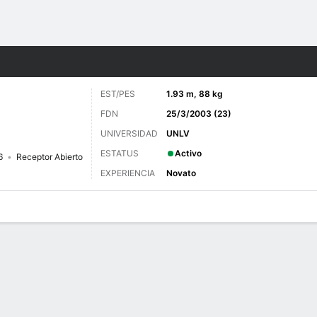
o
Más Deportes
EST/PES
1.93 m, 88 kg
FDN
25/3/2003 (23)
UNIVERSIDAD
UNLV
ESTATUS
Activo
6
Receptor Abierto
EXPERIENCIA
Novato
 de Juegos