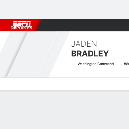
Fútbol
MLB
F. Americano
Básquetbol
WNBA
F1
Boxe
JADEN
BRADLEY
Washington Commanders
#8
Perfil de Jugador
Noticias
Estadísticas
Bio
Splits
Resumen