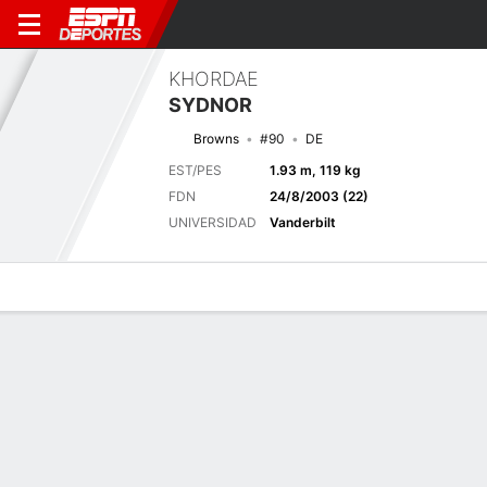
KHORDAE
SYDNOR
Browns
#90
DE
EST/PES
1.93 m, 119 kg
FDN
24/8/2003 (22)
UNIVERSIDAD
Vanderbilt
Perfil de Jugador
Noticias
Estadísticas
Bio
Splits
Resumen
Próximo juego
Splits completos
CLE
CHI
15/8
0-0
0-0