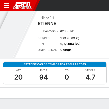
TREVOR
ETIENNE
Panthers
#23
RB
EST/PES
1.73 m, 89 kg
FDN
9/7/2004 (22)
UNIVERSIDAD
Georgia
ESTADÍSTICAS DE TEMPORADA REGULAR 2025
ATT
RYDS
TD
YDS/RA
20
94
0
4.7
Perfil de Jugador
Noticias
Estadísticas
Bio
Splits
Resumen