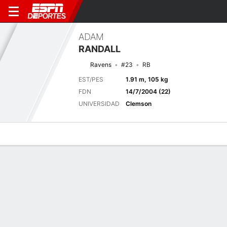
ADAM
RANDALL
Ravens
#23
RB
EST/PES
1.91 m, 105 kg
FDN
14/7/2004 (22)
UNIVERSIDAD
Clemson
Perfil de Jugador
Noticias
Estadísticas
Bio
Splits
Resumen
Próximo juego
Splits completos
PHI
BAL
15/8
0-0
0-0