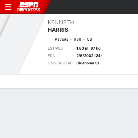
KENNETH
HARRIS
Patriots
#36
CB
EST/PES
1.83 m, 87 kg
FDN
2/5/2002 (24)
UNIVERSIDAD
Oklahoma St
Perfil de Jugador
Noticias
Estadísticas
Bio
Splits
Resumen
Próximo juego
Splits completos
IND
NE
13/8
0-0
0-0