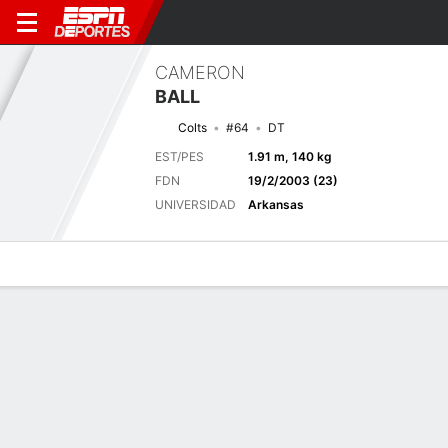
CAMERON
BALL
Colts
#64
DT
EST/PES
1.91 m, 140 kg
FDN
19/2/2003 (23)
UNIVERSIDAD
Arkansas
Perfil de Jugador
Noticias
Estadísticas
Bio
Splits
Resumen
Próximo juego
Splits completos
IND
NE
13/8
0-0
0-0