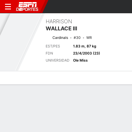
HARRISON
WALLACE III
Cardinals
#30
WR
EST/PES
1.83 m, 87 kg
FDN
23/4/2003 (23)
UNIVERSIDAD
Ole Miss
Perfil de Jugador
Noticias
Estadísticas
Bio
Splits
Resumen
Próximo juego
Splits completos
ARI
LV
13/8
0-1
0-0