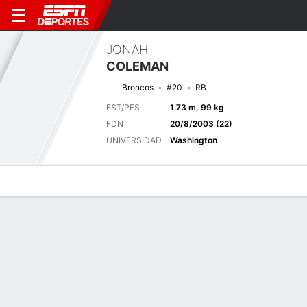
JONAH
COLEMAN
Broncos
#20
RB
EST/PES
1.73 m, 99 kg
FDN
20/8/2003 (22)
UNIVERSIDAD
Washington
Perfil de Jugador
Noticias
Estadísticas
Bio
Splits
Resumen
Próximo juego
Splits completos
DEN
ATL
14/8
0-0
0-0