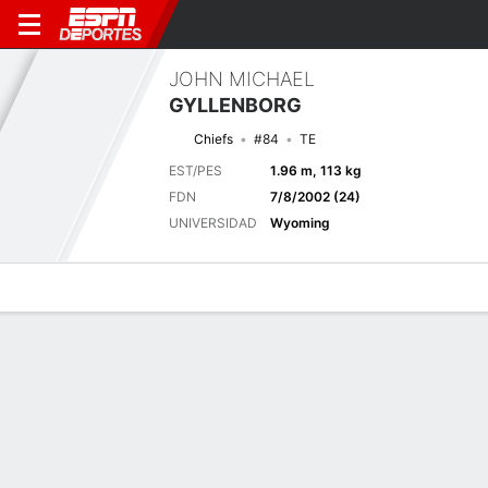
JOHN MICHAEL
GYLLENBORG
Chiefs
#84
TE
EST/PES
1.96 m, 113 kg
FDN
7/8/2002 (24)
UNIVERSIDAD
Wyoming
Perfil de Jugador
Noticias
Estadísticas
Bio
Splits
Resumen
Próximo juego
Splits completos
LAR
KC
15/8
0-0
0-0