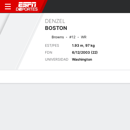
DENZEL
BOSTON
Browns
#12
WR
EST/PES
1.93 m, 97 kg
FDN
6/12/2003 (22)
UNIVERSIDAD
Washington
Perfil de Jugador
Noticias
Estadísticas
Bio
Splits
Resumen
Próximo juego
Splits completos
CLE
CHI
15/8
0-0
0-0