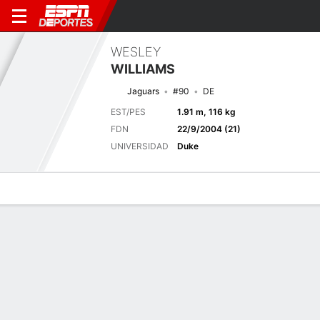
WESLEY
WILLIAMS
Jaguars
#90
DE
EST/PES
1.91 m, 116 kg
FDN
22/9/2004 (21)
UNIVERSIDAD
Duke
Perfil de Jugador
Noticias
Estadísticas
Bio
Splits
Resumen
Próximo juego
Splits completos
JAX
NO
15/8
0-0
0-0