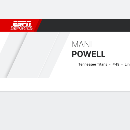
Fútbol
MLB
F. Americano
Básquetbol
WNBA
F1
Boxe
MANI
POWELL
Tennessee Titans
#49
Li
Perfil de Jugador
Noticias
Estadísticas
Bio
Splits
Resumen