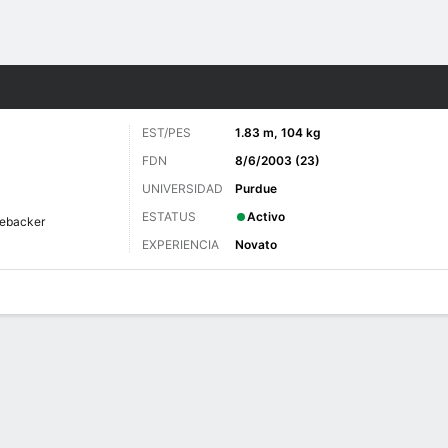
o
Más Deportes
EST/PES
1.83 m, 104 kg
FDN
8/6/2003 (23)
UNIVERSIDAD
Purdue
ESTATUS
Activo
nebacker
EXPERIENCIA
Novato
 de Juegos